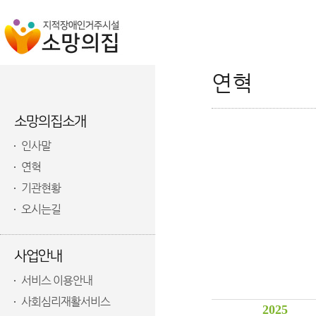
연혁
소망의집소개
인사말
연혁
기관현황
오시는길
사업안내
서비스 이용안내
사회심리재활서비스
2025