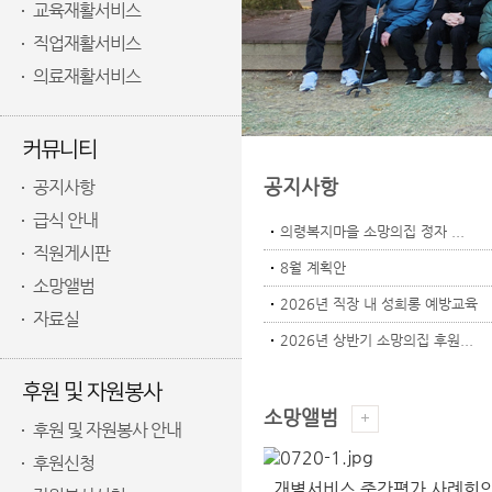
교육재활서비스
직업재활서비스
의료재활서비스
커뮤니티
공지사항
공지사항
급식 안내
의령복지마을 소망의집 정자 ...
직원게시판
8월 계획안
소망앨범
2026년 직장 내 성희롱 예방교육
자료실
2026년 상반기 소망의집 후원...
후원 및 자원봉사
소망앨범
후원 및 자원봉사 안내
후원신청
개별서비스 중간평가 사례회