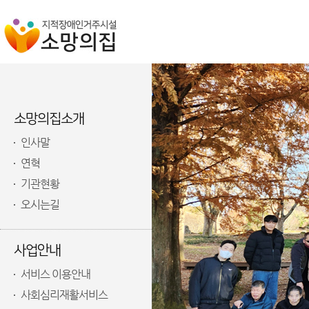
소망의집소개
인사말
연혁
기관현황
오시는길
사업안내
서비스 이용안내
사회심리재활서비스