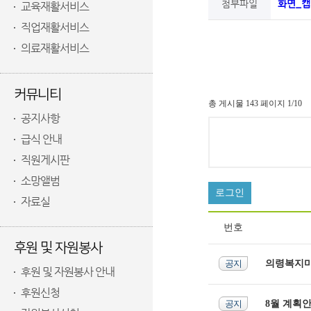
첨부파일
화면_캡처
교육재활서비스
직업재활서비스
의료재활서비스
커뮤니티
총 게시물 143 페이지 1/10
공지사항
급식 안내
직원게시판
소망앨범
로그인
자료실
번호
후원 및 자원봉사
공지
의령복지마을
후원 및 자원봉사 안내
후원신청
공지
8월 계획