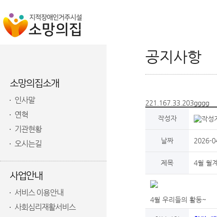
공지사항
소망의집소개
인사말
221.167.33.203gggg
연혁
작성자
기관현황
날짜
2026-0
오시는길
제목
4월 월
사업안내
서비스 이용안내
4월 우리들의 활동~
사회심리재활서비스