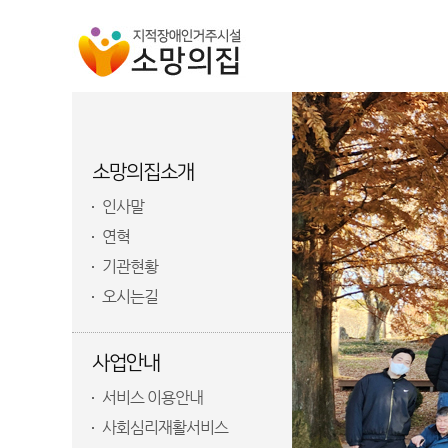
소망의집소개
인사말
연혁
기관현황
오시는길
사업안내
서비스 이용안내
사회심리재활서비스