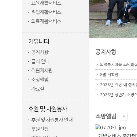
교육재활서비스
직업재활서비스
의료재활서비스
커뮤니티
공지사항
공지사항
급식 안내
의령복지마을 소망의집 
직원게시판
8월 계획안
소망앨범
2026년 직장 내 성
자료실
2026년 상반기 소망의
후원 및 자원봉사
소망앨범
후원 및 자원봉사 안내
후원신청
개별서비스 중간평