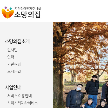
소망의집소개
인사말
연혁
기관현황
오시는길
사업안내
서비스 이용안내
사회심리재활서비스