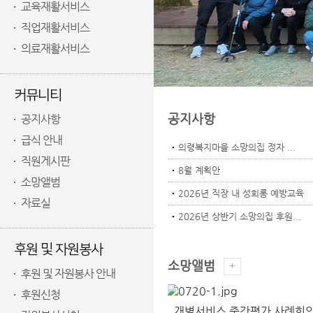
교육재활서비스
직업재활서비스
의료재활서비스
커뮤니티
공지사항
공지사항
급식 안내
의령복지마을 소망의집 정자 ...
직원게시판
8월 계획안
소망앨범
2026년 직장 내 성희롱 예방교육
자료실
2026년 상반기 소망의집 후원...
후원 및 자원봉사
소망앨범
후원 및 자원봉사 안내
후원신청
개별서비스 중간평가 사례회