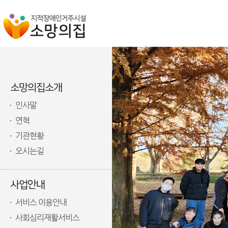
소망의집소개
인사말
연혁
기관현황
오시는길
사업안내
서비스 이용안내
사회심리재활서비스