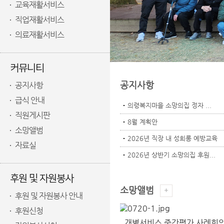
교육재활서비스
직업재활서비스
의료재활서비스
커뮤니티
공지사항
공지사항
급식 안내
의령복지마을 소망의집 정자 ...
직원게시판
8월 계획안
소망앨범
2026년 직장 내 성희롱 예방교육
자료실
2026년 상반기 소망의집 후원...
후원 및 자원봉사
소망앨범
후원 및 자원봉사 안내
후원신청
개별서비스 중간평가 사례회